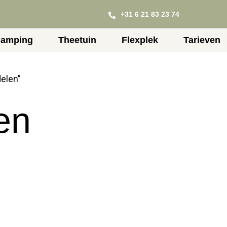
+31 6 21 83 23 74
amping
Theetuin
Flexplek
Tarieven
elen”
en