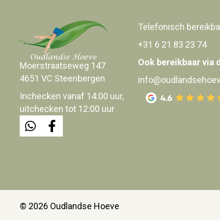
be
chosen
on
Telefonisch bereikba
the
+31 6 21 83 23 74
product
Ook bereikbaar via 
page
Moerstraatseweg 147
4651 VC Steenbergen
info@oudlandsehoev
Inchecken vanaf 14:00 uur,
uitchecken tot 12:00 uur
© 2026 Oudlandse Hoeve