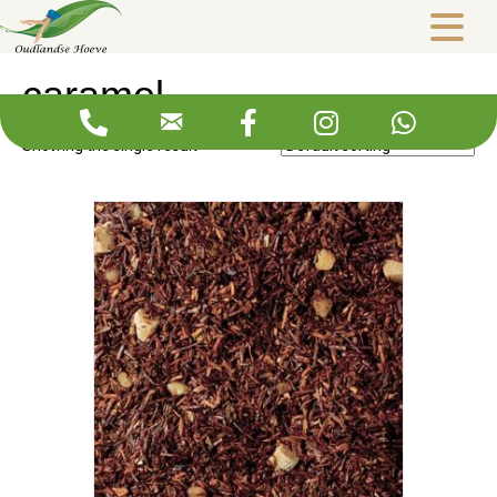
Webshop
/ Products tagged “caramel”
caramel
Showing the single result