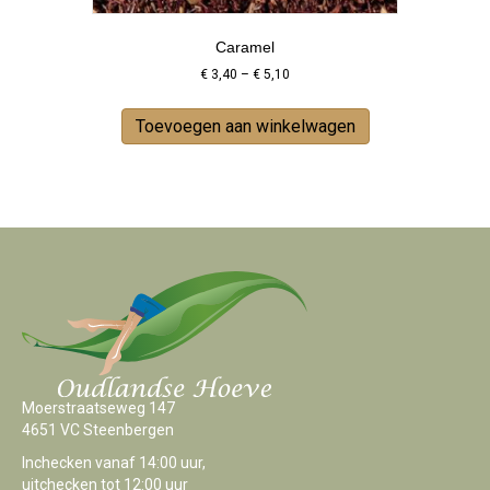
Caramel
Price
€
3,40
–
€
5,10
range:
This
€ 3,40
product
Toevoegen aan winkelwagen
through
has
€ 5,10
multiple
variants.
The
options
may
be
chosen
on
the
product
page
Moerstraatseweg 147
4651 VC Steenbergen
Inchecken vanaf 14:00 uur,
uitchecken tot 12:00 uur