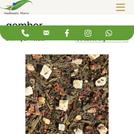
Webshop
/ Products tagged “gember”
gember
Showing all 4 results