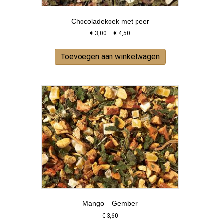
Chocoladekoek met peer
Price
€
3,00
–
€
4,50
range:
This
€ 3,00
product
Toevoegen aan winkelwagen
through
has
€ 4,50
multiple
variants.
The
options
may
be
chosen
on
the
product
page
Mango – Gember
€
3,60