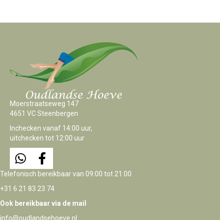
variants.
The
options
may
be
chosen
on
the
product
page
Moerstraatseweg 147
4651 VC Steenbergen
Inchecken vanaf 14:00 uur,
uitchecken tot 12:00 uur
Telefonisch bereikbaar van 09:00 tot 21:00
+31 6 21 83 23 74
Ook bereikbaar via de mail
info@oudlandsehoeve.nl