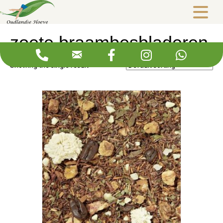
Webshop
/ Products tagged “zoete braambesbladeren”
zoete braambesbladeren
Showing the single result