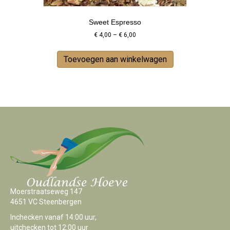
Sweet Espresso
Price
€
4,00
–
€
6,00
range:
This
€ 4,00
product
Toevoegen aan winkelwagen
through
has
€ 6,00
multiple
variants.
The
options
may
be
chosen
on
the
product
page
Moerstraatseweg 147
4651 VC Steenbergen
Inchecken vanaf 14:00 uur,
uitchecken tot 12:00 uur