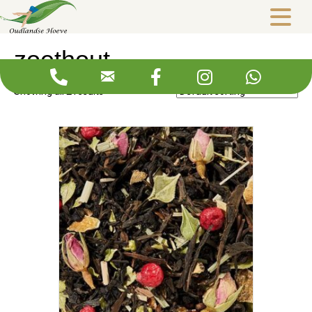
Webshop
/ Products tagged “zoethout”
zoethout
Showing all 2 results