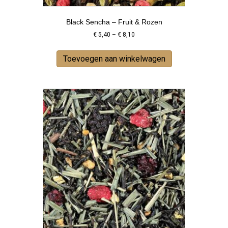
Black Sencha – Fruit & Rozen
Price
€
5,40
–
€
8,10
range:
This
€ 5,40
product
Toevoegen aan winkelwagen
through
has
€ 8,10
multiple
variants.
The
options
may
be
chosen
on
the
product
page