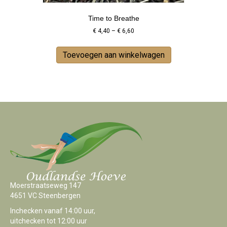
Time to Breathe
Price
€
4,40
–
€
6,60
range:
This
€ 4,40
product
Toevoegen aan winkelwagen
through
has
€ 6,60
multiple
variants.
The
options
may
be
chosen
on
the
product
page
Moerstraatseweg 147
4651 VC Steenbergen
Inchecken vanaf 14:00 uur,
uitchecken tot 12:00 uur