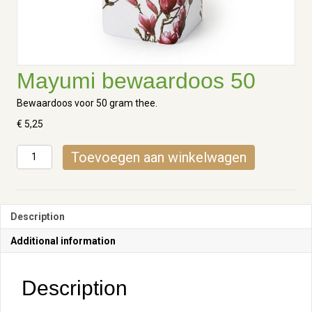
Mayumi bewaardoos 50
Bewaardoos voor 50 gram thee.
€
5,25
Mayumi
Toevoegen aan winkelwagen
bewaardoos
50
quantity
Description
Additional information
Description