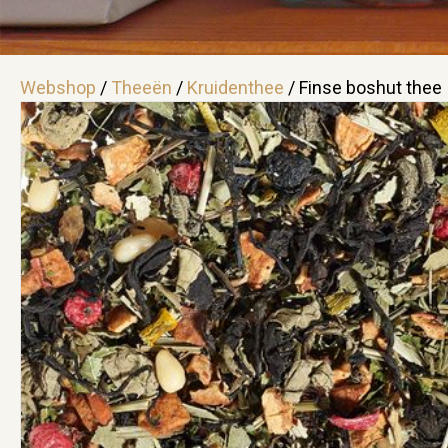
Webshop
/
Theeën
/
Kruidenthee
/ Finse boshut thee