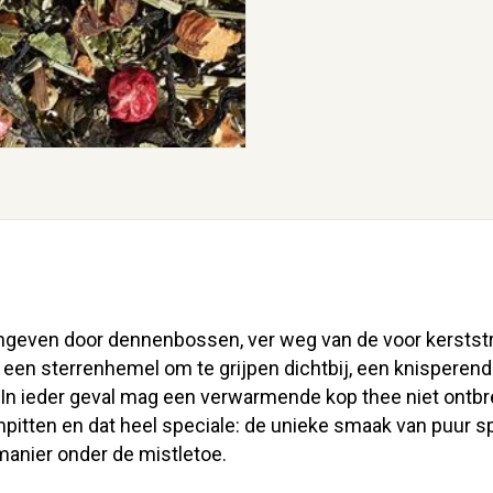
even door dennenbossen, ver weg van de voor kerststre
d, een sterrenhemel om te grijpen dichtbij, een knisperen
n. In ieder geval mag een verwarmende kop thee niet ontb
tten en dat heel speciale: de unieke smaak van puur sp
manier onder de mistletoe.