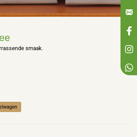
hee
errassende smaak.
elwagen