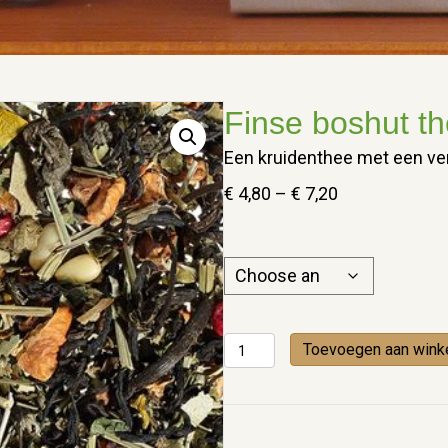
Finse boshut t
Een kruidenthee met een v
Price
€
4,80
–
€
7,20
range:
€ 4,80
through
€ 7,20
Finse
Toevoegen aan wink
boshut
thee
quantity