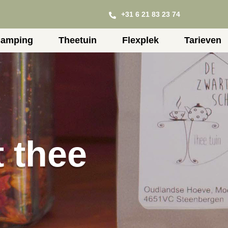
+31 6 21 83 23 74
amping
Theetuin
Flexplek
Tarieven
 thee