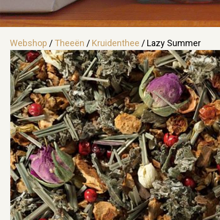
Webshop
/
Theeën
/
Kruidenthee
/ Lazy Summer