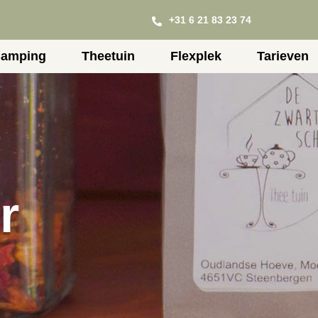
+31 6 21 83 23 74
amping
Theetuin
Flexplek
Tarieven
r