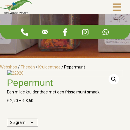
Pepermunt
Webshop
/
Theeën
/
Kruidenthee
/ Pepermunt
Pepermunt
Een milde kruidenthee met een frisse munt smaak.
Price
€
2,20
–
€
3,60
range:
€ 2,20
through
€ 3,60