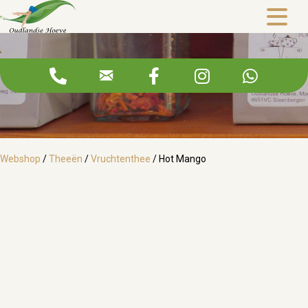
Hot Mango
Webshop
/
Theeën
/
Vruchtenthee
/ Hot Mango